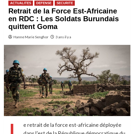
ACTUALITES
DEFENSE
SECURITE
Retrait de la Force Est-Africaine
en RDC : Les Soldats Burundais
quittent Goma
Hanne Marie Senghor
3 ans il y a
L
e retrait de la force est-africaine déployée
dans l’est de la République démocratique du