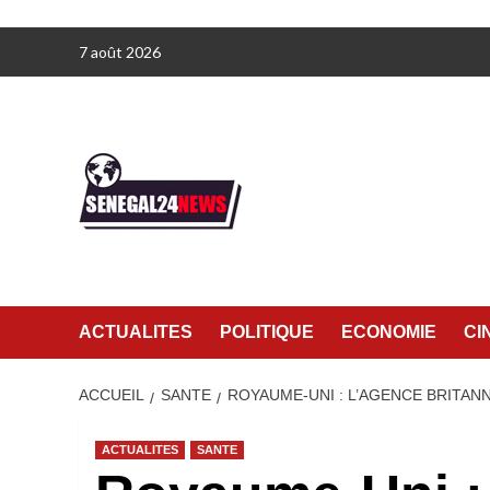
Aller
7 août 2026
au
contenu
ACTUALITES
POLITIQUE
ECONOMIE
CI
ACCUEIL
SANTE
ROYAUME-UNI : L’AGENCE BRITA
ACTUALITES
SANTE