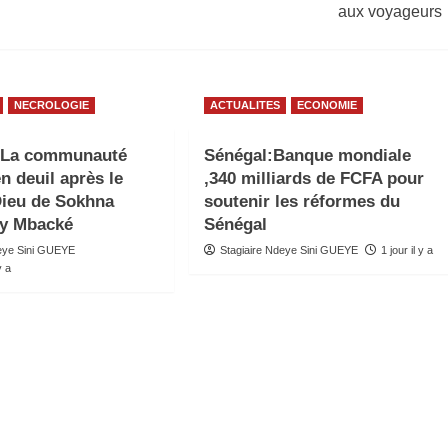
aux voyageurs
NECROLOGIE
ACTUALITES
ECONOMIE
: La communauté
Sénégal:Banque mondiale
n deuil après le
,340 milliards de FCFA pour
Dieu de Sokhna
soutenir les réformes du
y Mbacké
Sénégal
deye Sini GUEYE
Stagiaire Ndeye Sini GUEYE
1 jour il y a
y a