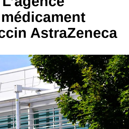
 L’agence
u médicament
ccin AstraZeneca