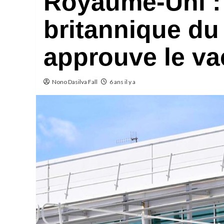
Royaume-Uni :
britannique d
approuve le va
Nono Dasilva Fall
6 ans il y a