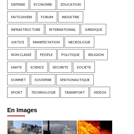
DEFENSE
ECONOMIE
EDUCATION
FAITS DIVERS
FORUM
INDUSTRIE
INFRASTRUCTURE
INTERNATIONAL
JURIDIQUE
JUSTICE
MANIFESTATION
NECROLOGIE
NON CLASSÉ
PEOPLE
POLITIQUE
RELIGION
SANTE
SCIENCE
SECURITE
SOCIETE
SOMMET
SOUVENIR
SPATIONAUTIQUE
SPORT
TECHNOLOGIE
TRANSPORT
VIDEOS
En Images