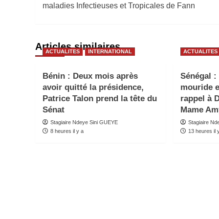
maladies Infectieuses et Tropicales de Fann
Articles similaires
ACTUALITES
INTERNATIONAL
ACTUALITES
Bénin : Deux mois après
Sénégal 
avoir quitté la présidence,
mouride e
Patrice Talon prend la tête du
rappel à 
Sénat
Mame Am
Stagiaire Ndeye Sini GUEYE
Stagiaire N
8 heures il y a
13 heures il 