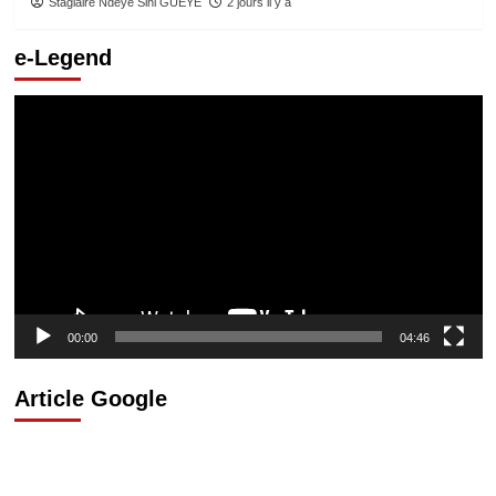
Stagiaire Ndeye Sini GUEYE
2 jours il y a
e-Legend
Lecteur
vidéo
00:00
04:46
Article Google