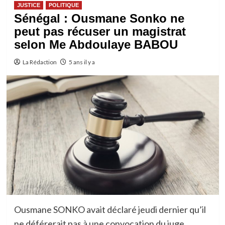
JUSTICE
POLITIQUE
Sénégal : Ousmane Sonko ne
peut pas récuser un magistrat
selon Me Abdoulaye BABOU
La Rédaction
5 ans il y a
Ousmane SONKO avait déclaré jeudi dernier qu’il
ne déférerait pas à une convocation du juge