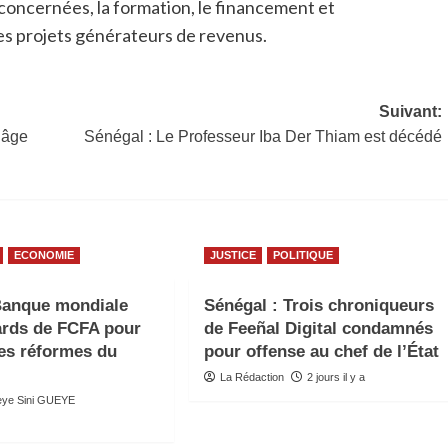
 concernées, la formation, le financement et
s projets générateurs de revenus.
Suivant:
’âge
Sénégal : Le Professeur Iba Der Thiam est décédé
ECONOMIE
JUSTICE
POLITIQUE
Banque mondiale
Sénégal : Trois chroniqueurs
iards de FCFA pour
de Feeñal Digital condamnés
les réformes du
pour offense au chef de l’État
La Rédaction
2 jours il y a
deye Sini GUEYE