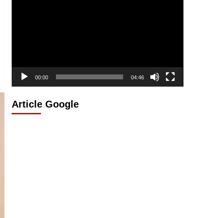
vidéo
00:00
04:46
Article Google