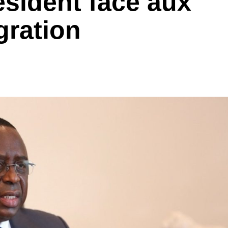
ésident face aux
gration