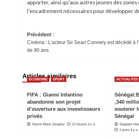
apporter, ainsi qu’aux autres jeunes des zones
l’encadrement nécessaires pour développer de
Navigation
Précédent :
Cinéma : L’acteur Sir Sean Connery est décédé à l
d’article
de 90 ans
Articles similaires
ECONOMIE
SPORT
ACTUALITES
FIFA : Gianni Infantino
Sénégal:
abandonne son projet
,340 mill
d’ouverture aux investisseurs
soutenir 
privés
Sénégal
Hanne Marie Senghor
22 heures il y a
Stagiaire N
2 jours il y a