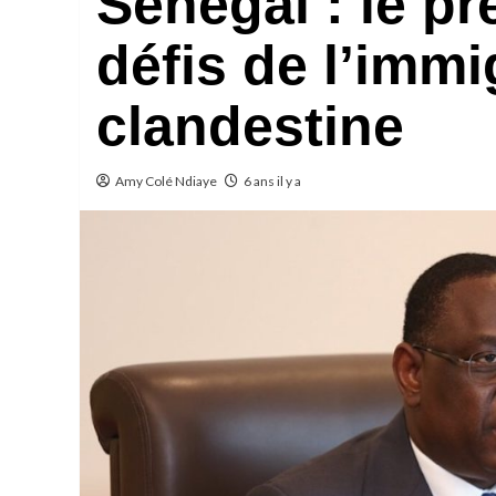
Sénégal : le pr
défis de l’immi
clandestine
Amy Colé Ndiaye
6 ans il y a