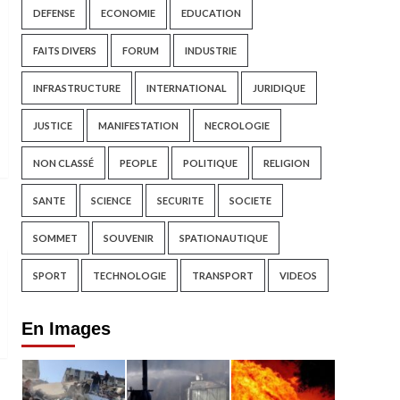
DEFENSE
ECONOMIE
EDUCATION
FAITS DIVERS
FORUM
INDUSTRIE
INFRASTRUCTURE
INTERNATIONAL
JURIDIQUE
JUSTICE
MANIFESTATION
NECROLOGIE
NON CLASSÉ
PEOPLE
POLITIQUE
RELIGION
SANTE
SCIENCE
SECURITE
SOCIETE
SOMMET
SOUVENIR
SPATIONAUTIQUE
SPORT
TECHNOLOGIE
TRANSPORT
VIDEOS
En Images