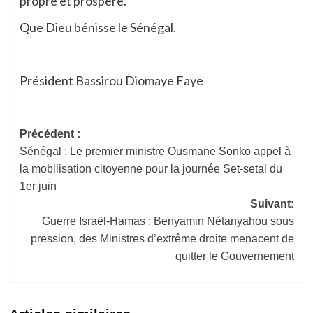
propre et prospère.
Que Dieu bénisse le Sénégal.
Président Bassirou Diomaye Faye
Navigation
Précédent :
Sénégal : Le premier ministre Ousmane Sonko appel à
d’article
la mobilisation citoyenne pour la journée Set-setal du
1er juin
Suivant:
Guerre Israël-Hamas : Benyamin Nétanyahou sous
pression, des Ministres d’extrême droite menacent de
quitter le Gouvernement