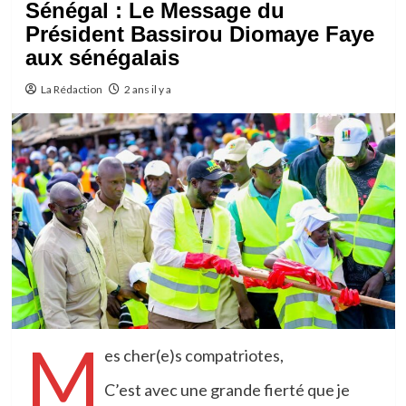
Sénégal : Le Message du
Président Bassirou Diomaye Faye
aux sénégalais
La Rédaction
2 ans il y a
M
es cher(e)s compatriotes,
C’est avec une grande fierté que je