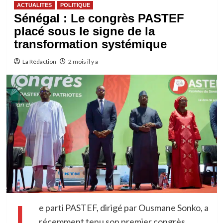
ACTUALITES
POLITIQUE
Sénégal : Le congrès PASTEF
placé sous le signe de la
transformation systémique
La Rédaction
2 mois il y a
L
e parti PASTEF, dirigé par Ousmane Sonko, a
récemment tenu son premier congrès