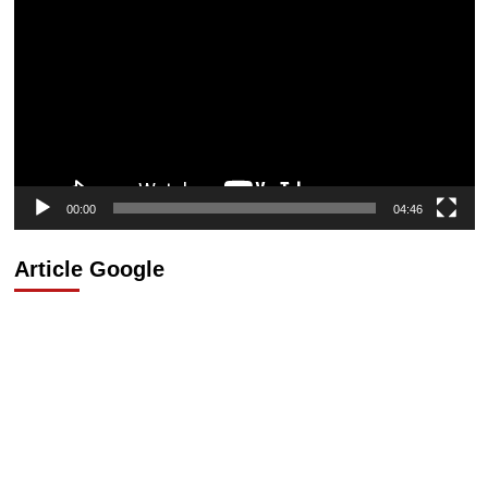
vidéo
00:00
04:46
Article Google