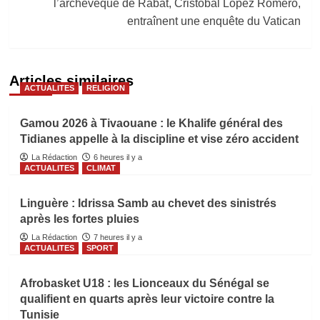
l’archevêque de Rabat, Cristobal Lopez Romero,
entraînent une enquête du Vatican
Articles similaires
ACTUALITES
RELIGION
Gamou 2026 à Tivaouane : le Khalife général des
Tidianes appelle à la discipline et vise zéro accident
La Rédaction
6 heures il y a
ACTUALITES
CLIMAT
Linguère : Idrissa Samb au chevet des sinistrés
après les fortes pluies
La Rédaction
7 heures il y a
ACTUALITES
SPORT
Afrobasket U18 : les Lionceaux du Sénégal se
qualifient en quarts après leur victoire contre la
Tunisie