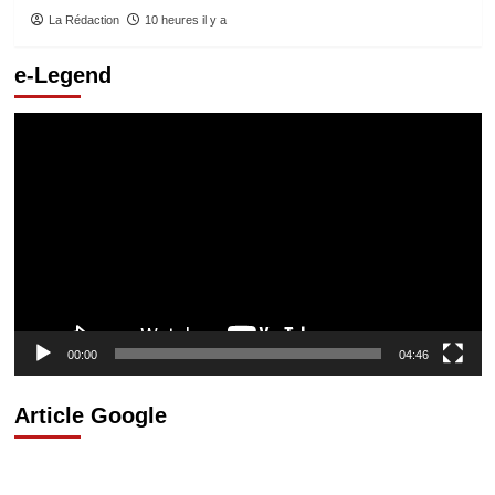
La Rédaction
10 heures il y a
e-Legend
Lecteur
vidéo
00:00
04:46
Article Google