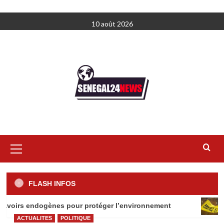
Aller
10 août 2026
au
contenu
Menu
principal
FLASH INFOS
voirs endogènes pour protéger l’environnement
Amnes
ACTUALITES
POLITIQUE