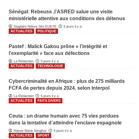
Sénégal: Rebeuss ,l’ASRED salue une visite
ministérielle attentive aux conditions des détenus
Stagiaire Ndeye Sini GUEYE
5 jours il y a
ACTUALITES
POLITIQUE
Pastef : Malick Gakou prône « l’intégrité et
l’exemplarité » face aux défections
La Rédaction
5 jours il y a
ACTUALITES
TECHNOLOGIE
Cybercriminalité en Afrique : plus de 275 milliards
FCFA de pertes depuis 2024, selon Interpol
La Rédaction
5 jours il y a
ACTUALITES
FAITS DIVERS
Ceuta : un drame humain avec 75 vies perdues
dans la tentative d’atteindre l’enclave espagnole
Hanne Marie Senghor
5 jours il y a
ACTUALITES
SPORT