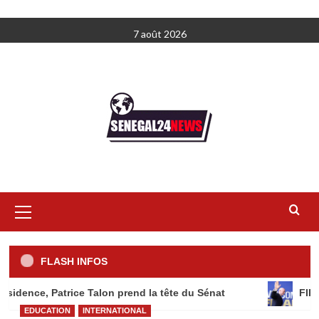
Aller
7 août 2026
au
contenu
Menu
principal
FLASH INFOS
ence, Patrice Talon prend la tête du Sénat
FIFA : G
EDUCATION
INTERNATIONAL