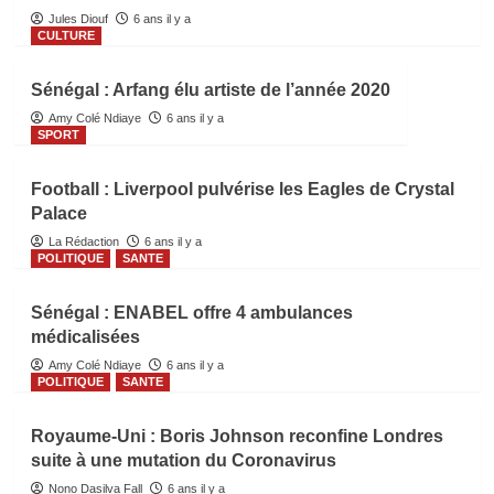
Jules Diouf
6 ans il y a
CULTURE
Sénégal : Arfang élu artiste de l’année 2020
Amy Colé Ndiaye
6 ans il y a
SPORT
Football : Liverpool pulvérise les Eagles de Crystal
Palace
La Rédaction
6 ans il y a
POLITIQUE
SANTE
Sénégal : ENABEL offre 4 ambulances
médicalisées
Amy Colé Ndiaye
6 ans il y a
POLITIQUE
SANTE
Royaume-Uni : Boris Johnson reconfine Londres
suite à une mutation du Coronavirus
Nono Dasilva Fall
6 ans il y a