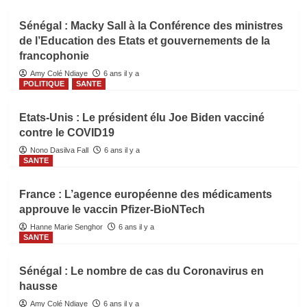
Sénégal : Macky Sall à la Conférence des ministres
de l’Education des Etats et gouvernements de la
francophonie
Amy Colé Ndiaye
6 ans il y a
POLITIQUE
SANTE
Etats-Unis : Le président élu Joe Biden vacciné
contre le COVID19
Nono Dasilva Fall
6 ans il y a
SANTE
France : L’agence européenne des médicaments
approuve le vaccin Pfizer-BioNTech
Hanne Marie Senghor
6 ans il y a
SANTE
Sénégal : Le nombre de cas du Coronavirus en
hausse
Amy Colé Ndiaye
6 ans il y a