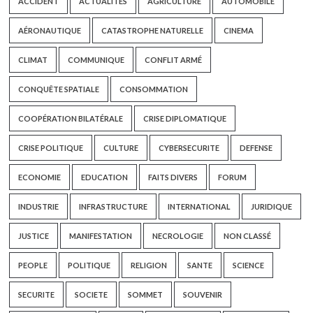
ACCIDENT
ACTUALITES
AGRICULTURE
AUTOMOBILE
AÉRONAUTIQUE
CATASTROPHE NATURELLE
CINEMA
CLIMAT
COMMUNIQUE
CONFLIT ARMÉ
CONQUÊTE SPATIALE
CONSOMMATION
COOPÉRATION BILATÉRALE
CRISE DIPLOMATIQUE
CRISE POLITIQUE
CULTURE
CYBERSECURITE
DEFENSE
ECONOMIE
EDUCATION
FAITS DIVERS
FORUM
INDUSTRIE
INFRASTRUCTURE
INTERNATIONAL
JURIDIQUE
JUSTICE
MANIFESTATION
NECROLOGIE
NON CLASSÉ
PEOPLE
POLITIQUE
RELIGION
SANTE
SCIENCE
SECURITE
SOCIETE
SOMMET
SOUVENIR