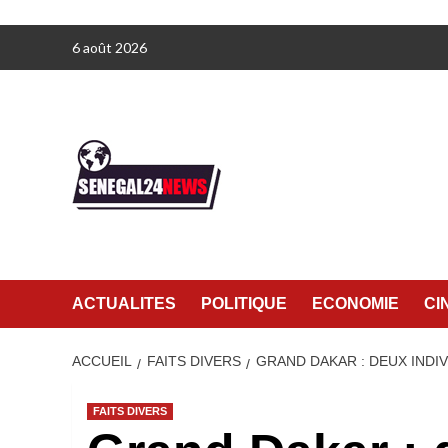
Aller
6 août 2026
au
contenu
ACTUALITES
POLITIQUE
ECONOMIE
CI
ACCUEIL
FAITS DIVERS
GRAND DAKAR : DEUX INDI
FAITS DIVERS