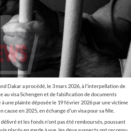
d Dakar a procédé, le 3 mars 2026, à l’interpellation de
e au visa Schengen et de falsification de documents
e à une plainte déposée le 19 février 2026 par une victime
n cause en 2025, en échange d’un visa pour sa fille.
 délivré et les fonds n’ont pas été remboursés, poussant
 puis placés en garde à vue, les deux suspects ont reconnu