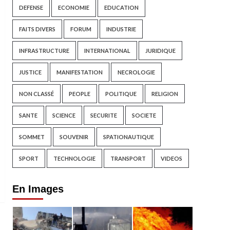
DEFENSE
ECONOMIE
EDUCATION
FAITS DIVERS
FORUM
INDUSTRIE
INFRASTRUCTURE
INTERNATIONAL
JURIDIQUE
JUSTICE
MANIFESTATION
NECROLOGIE
NON CLASSÉ
PEOPLE
POLITIQUE
RELIGION
SANTE
SCIENCE
SECURITE
SOCIETE
SOMMET
SOUVENIR
SPATIONAUTIQUE
SPORT
TECHNOLOGIE
TRANSPORT
VIDEOS
En Images