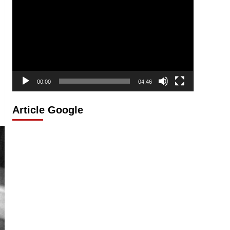
vidéo
00:00
04:46
Article Google