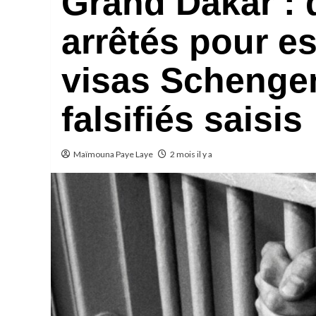
Grand Dakar : 
arrêtés pour e
visas Schenge
falsifiés saisis
Maïmouna Paye Laye
2 mois il y a