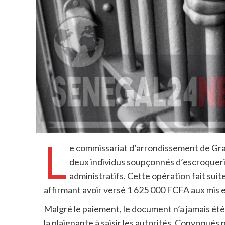
L
e commissariat d’arrondissement de Gran
deux individus soupçonnés d’escroqueri
administratifs. Cette opération fait suit
affirmant avoir versé 1 625 000 FCFA aux mis e
Malgré le paiement, le document n’a jamais été
la plaignante à saisir les autorités. Convoqués