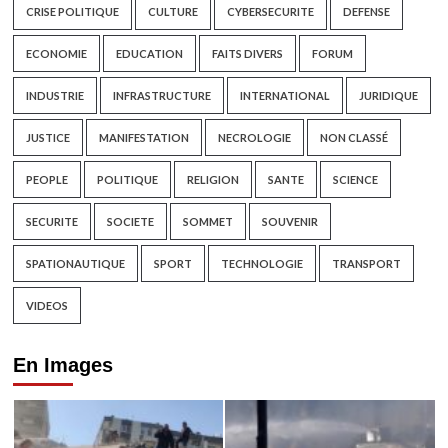
CRISE POLITIQUE
CULTURE
CYBERSECURITE
DEFENSE
ECONOMIE
EDUCATION
FAITS DIVERS
FORUM
INDUSTRIE
INFRASTRUCTURE
INTERNATIONAL
JURIDIQUE
JUSTICE
MANIFESTATION
NECROLOGIE
NON CLASSÉ
PEOPLE
POLITIQUE
RELIGION
SANTE
SCIENCE
SECURITE
SOCIETE
SOMMET
SOUVENIR
SPATIONAUTIQUE
SPORT
TECHNOLOGIE
TRANSPORT
VIDEOS
En Images