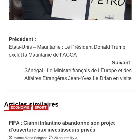
Navigation
Précédent :
Etats-Unis – Mauritanie : Le Président Donald Trump
d’article
exclut la Mauritanie de l’AGOA
Suivant:
Sénégal : Le Ministre français de l’Europe et des
Affaires Etrangères Jean-Yves Le Drian en visite
Articles similaires
ECONOMIE
SPORT
FIFA : Gianni Infantino abandonne son projet
d’ouverture aux investisseurs privés
Hanne Marie Senghor
20 heures il y a