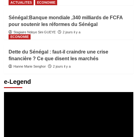
ACTUALITES
ECONOMIE
Sénégal:Banque mondiale ,340 milliards de FCFA
pour soutenir les réformes du Sénégal
Stagiaire Ndeye Sini GUEYE
2 jours il y a
ECONOMIE
Dette du Sénégal : faut-il craindre une crise
financière ? Ce que disent les marchés
Hanne Marie Senghor
2 jours il y a
e-Legend
Lecteur
vidéo