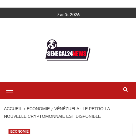
Aller
7 août 2026
au
contenu
Menu
principal
ACCUEIL
ECONOMIE
VÉNÉZUELA : LE PETRO LA
NOUVELLE CRYPTOMONNAIE EST DISPONIBLE
ECONOMIE