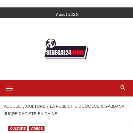
Aller
9 août 2026
au
contenu
Menu
principal
ACCUEIL
CULTURE
LA PUBLICITÉ DE DOLCE & GABBANA
JUGÉE RACISTE EN CHINE
CULTURE
VIDEOS