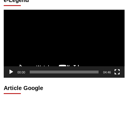
e-Legend
Lecteur
vidéo
00:00
04:46
Article Google