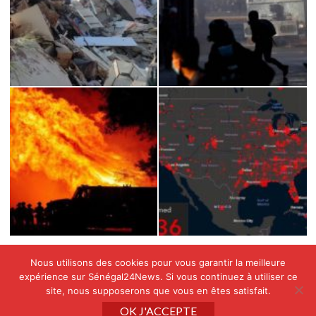
Nous utilisons des cookies pour vous garantir la meilleure
expérience sur Sénégal24News. Si vous continuez à utiliser ce
site, nous supposerons que vous en êtes satisfait.
Copyright © All rights reserved SENEGAL24NEWS by
OK J'ACCEPTE
APINAE GROUP
|
CoverNews
par AF themes