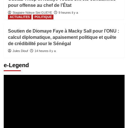
pour offense au chef de l’État
Stagiaire Ndeye Sini GUEYE
9 heures il y a
ACTUALITES
POLITIQUE
Soutien de Diomaye Faye à Macky Sall pour l’ONU :
calcul diplomatique, apaisement politique et quête
de crédibilité pour le Sénégal
Jules Diouf
14 heures il y a
e-Legend
Lecteur
vidéo