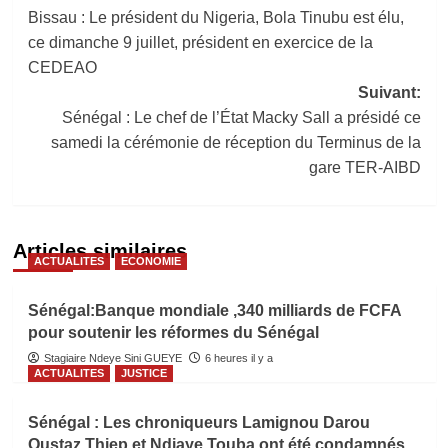
Bissau : Le président du Nigeria, Bola Tinubu est élu,
d’article
ce dimanche 9 juillet, président en exercice de la
CEDEAO
Suivant:
Sénégal : Le chef de l’État Macky Sall a présidé ce
samedi la cérémonie de réception du Terminus de la
gare TER-AIBD
Articles similaires
ACTUALITES
ECONOMIE
Sénégal:Banque mondiale ,340 milliards de FCFA
pour soutenir les réformes du Sénégal
Stagiaire Ndeye Sini GUEYE
6 heures il y a
ACTUALITES
JUSTICE
Sénégal : Les chroniqueurs Lamignou Darou
Oustaz Thiep et Ndiaye Touba ont été condamnés