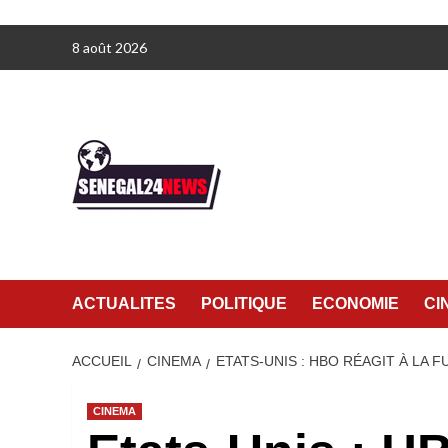
Aller
8 août 2026
au
contenu
ACTUALITES
POLITIQUE
ECONOMIE
CI
ACCUEIL
CINEMA
ETATS-UNIS : HBO RÉAGIT À LA 
CINEMA