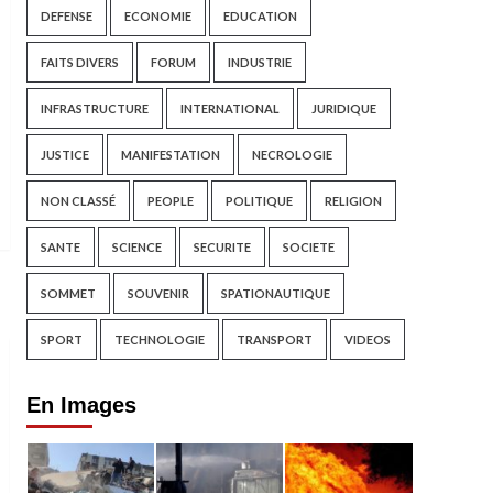
DEFENSE
ECONOMIE
EDUCATION
FAITS DIVERS
FORUM
INDUSTRIE
INFRASTRUCTURE
INTERNATIONAL
JURIDIQUE
JUSTICE
MANIFESTATION
NECROLOGIE
NON CLASSÉ
PEOPLE
POLITIQUE
RELIGION
SANTE
SCIENCE
SECURITE
SOCIETE
SOMMET
SOUVENIR
SPATIONAUTIQUE
SPORT
TECHNOLOGIE
TRANSPORT
VIDEOS
En Images