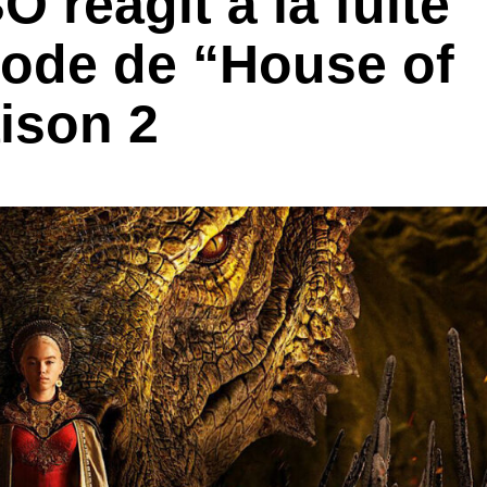
O réagit à la fuite
sode de “House of
ison 2