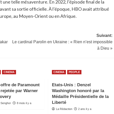
ît une telle mésaventure. En 2022, l’épisode final de la
avant sa sortie officielle. À l’époque, HBO avait attribué
 Europe, au Moyen-Orient ou en Afrique.
Suivant:
Dakar
Le cardinal Parolin en Ukraine : « Rien n’est impossible
à Dieu »
CINEMA
CINEMA
PEOPLE
-offre de Paramount
Etats-Unis : Denzel
rejetée par Warner
Washington honoré par la
overy
Médaille Présidentielle de la
Liberté
 Senghor
8 mois il y a
La Rédaction
2 ans il y a