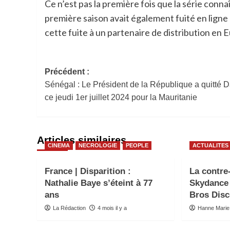
Ce n’est pas la première fois que la série conna
première saison avait également fuité en ligne 
cette fuite à un partenaire de distribution en
Navigation
Précédent :
Sénégal : Le Président de la République a quitté 
d’article
ce jeudi 1er juillet 2024 pour la Mauritanie
Articles similaires
CINEMA
NECROLOGIE
PEOPLE
ACTUALITES
France | Disparition :
La contre
Nathalie Baye s’éteint à 77
Skydance 
ans
Bros Disc
La Rédaction
4 mois il y a
Hanne Marie