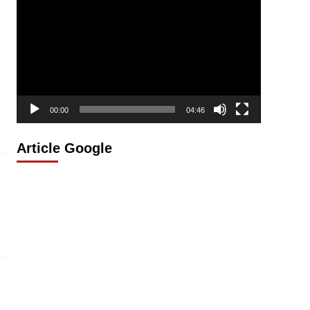
vidéo
00:00
04:46
Article Google