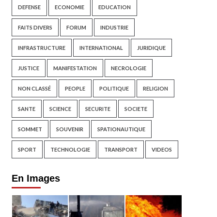
DEFENSE
ECONOMIE
EDUCATION
FAITS DIVERS
FORUM
INDUSTRIE
INFRASTRUCTURE
INTERNATIONAL
JURIDIQUE
JUSTICE
MANIFESTATION
NECROLOGIE
NON CLASSÉ
PEOPLE
POLITIQUE
RELIGION
SANTE
SCIENCE
SECURITE
SOCIETE
SOMMET
SOUVENIR
SPATIONAUTIQUE
SPORT
TECHNOLOGIE
TRANSPORT
VIDEOS
En Images