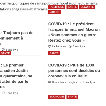
émies, politiques de santé publique, hôpitaux, médicaments,
POLITIQUE
SANTE
SECURITE
ation sénégalaise et africaine.
VIDEOS
COVID-19 : Le président
français Emmanuel Macron
: Toujours pas de
«Nous sommes en guerre…
onfinement à
Restez chez vous »
e
La Rédaction
6 ans il y a
n
6 ans il y a
SANTE
SANTE
: Le premier
COVID-19 : Plus de 1000
canadien Justin
personnes sont décédés du
n quarantaine, sa
coronavirus en Italie
 atteinte par le
Hanne Marie Senghor
6 ans il y a
rus
n
6 ans il y a
ECONOMIE
SANTE