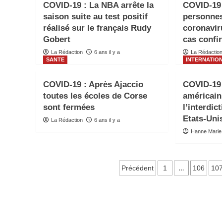
COVID-19 : La NBA arrête la
COVID-19 
saison suite au test positif
personne
réalisé sur le français Rudy
coronavir
Gobert
cas confi
La Rédaction
6 ans il y a
La Rédactio
SANTE
INTERNATIO
COVID-19 : Après Ajaccio
COVID-19 
toutes les écoles de Corse
américain
sont fermées
l’interdic
Etats-Uni
La Rédaction
6 ans il y a
Hanne Marie
Pagination
…
Précédent
1
106
10
des
publications