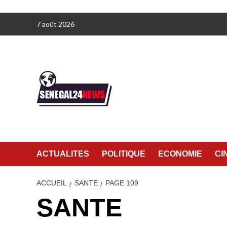
Aller
7 août 2026
au
contenu
ACTUALITES
POLITIQUE
ECONOMIE
CI
ACCUEIL
SANTE
PAGE 109
SANTE