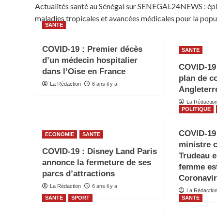
Actualités santé au Sénégal sur SENEGAL24NEWS : épid
maladies tropicales et avancées médicales pour la popul
SANTE
COVID-19 : Premier décès
SANTE
d’un médecin hospitalier
COVID-19 
dans l’Oise en France
plan de c
La Rédaction
6 ans il y a
Angleterr
La Rédactio
POLITIQUE
COVID-19 
ECONOMIE
SANTE
ministre 
COVID-19 : Disney Land Paris
Trudeau e
annonce la fermeture de ses
femme est
parcs d’attractions
Coronavi
La Rédaction
6 ans il y a
La Rédactio
SANTE
SPORT
SANTE