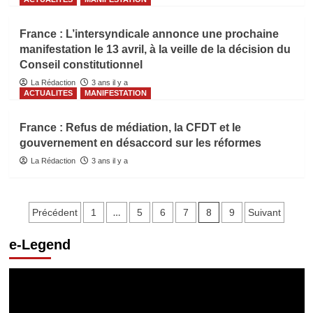
France : L’intersyndicale annonce une prochaine
manifestation le 13 avril, à la veille de la décision du
Conseil constitutionnel
La Rédaction
3 ans il y a
ACTUALITES
MANIFESTATION
France : Refus de médiation, la CFDT et le
gouvernement en désaccord sur les réformes
La Rédaction
3 ans il y a
Pagination
…
8
Précédent
1
5
6
7
9
Suivant
des
e-Legend
publications
Lecteur
vidéo