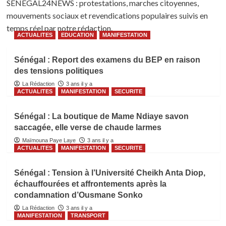
SENEGAL24NEWS : protestations, marches citoyennes,
mouvements sociaux et revendications populaires suivis en
temps réel par notre rédaction.
ACTUALITES
EDUCATION
MANIFESTATION
Sénégal : Report des examens du BEP en raison
des tensions politiques
La Rédaction
3 ans il y a
ACTUALITES
MANIFESTATION
SECURITE
Sénégal : La boutique de Mame Ndiaye savon
saccagée, elle verse de chaude larmes
Maïmouna Paye Laye
3 ans il y a
ACTUALITES
MANIFESTATION
SECURITE
Sénégal : Tension à l’Université Cheikh Anta Diop,
échauffourées et affrontements après la
condamnation d’Ousmane Sonko
La Rédaction
3 ans il y a
MANIFESTATION
TRANSPORT