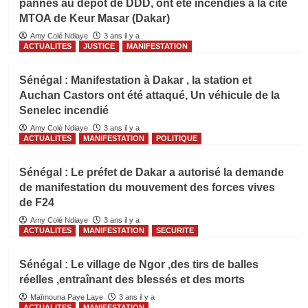
pannes au dépôt de DDD, ont été incendiés à la cité
MTOA de Keur Masar (Dakar)
Amy Colé Ndiaye
3 ans il y a
ACTUALITES
JUSTICE
MANIFESTATION
Sénégal : Manifestation à Dakar , la station et
Auchan Castors ont été attaqué, Un véhicule de la
Senelec incendié
Amy Colé Ndiaye
3 ans il y a
ACTUALITES
MANIFESTATION
POLITIQUE
Sénégal : Le préfet de Dakar a autorisé la demande
de manifestation du mouvement des forces vives
de F24
Amy Colé Ndiaye
3 ans il y a
ACTUALITES
MANIFESTATION
SECURITE
Sénégal : Le village de Ngor ,des tirs de balles
réelles ,entraînant des blessés et des morts
Maïmouna Paye Laye
3 ans il y a
ACTUALITES
MANIFESTATION