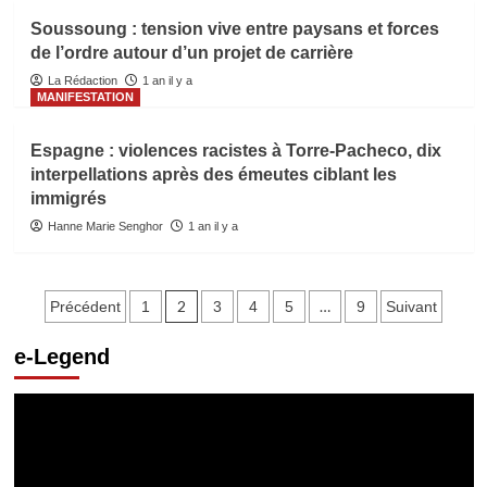
Soussoung : tension vive entre paysans et forces
de l’ordre autour d’un projet de carrière
La Rédaction
1 an il y a
MANIFESTATION
Espagne : violences racistes à Torre‑Pacheco, dix
interpellations après des émeutes ciblant les
immigrés
Hanne Marie Senghor
1 an il y a
Pagination
2
…
Précédent
1
3
4
5
9
Suivant
des
e-Legend
publications
Lecteur
vidéo