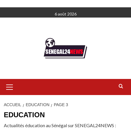
Aller
6 août 2026
au
contenu
Menu
principal
ACCUEIL
EDUCATION
PAGE 3
EDUCATION
Actualités éducation au Sénégal sur SENEGAL24NEWS :