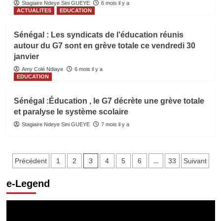
Stagiaire Ndeye Sini GUEYE
6 mois il y a
ACTUALITES
EDUCATION
Sénégal : Les syndicats de l’éducation réunis
autour du G7 sont en grève totale ce vendredi 30
janvier
Amy Colé Ndiaye
6 mois il y a
EDUCATION
Sénégal :Éducation , le G7 décrète une grève totale
et paralyse le système scolaire
Stagiaire Ndeye Sini GUEYE
7 mois il y a
Pagination
3
…
Précédent
1
2
4
5
6
33
Suivant
des
e-Legend
publications
Lecteur
vidéo