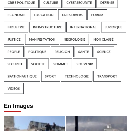
CRISE POLITIQUE
CULTURE
CYBERSECURITE
DEFENSE
ECONOMIE
EDUCATION
FAITS DIVERS
FORUM
INDUSTRIE
INFRASTRUCTURE
INTERNATIONAL
JURIDIQUE
JUSTICE
MANIFESTATION
NECROLOGIE
NON CLASSÉ
PEOPLE
POLITIQUE
RELIGION
SANTE
SCIENCE
SECURITE
SOCIETE
SOMMET
SOUVENIR
SPATIONAUTIQUE
SPORT
TECHNOLOGIE
TRANSPORT
VIDEOS
En Images