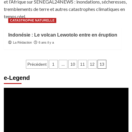
et l’Afrique sur SENEGAL24NEWS : inondations, sécheresses,
tremblements de terre et autres catastrophes climatiques en
temps réel.
CATASTROPHE NATURELLE
Indonésie : Le volcan Lewotolo entre en éruption
La Rédaction
6 ans il y a
Pagination
…
13
Précédent
1
10
11
12
des
e-Legend
publications
Lecteur
vidéo