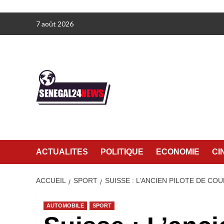
Aller
7 août 2026
au
contenu
ACTUALITES
POLITIQUE
ECONOMIE
CI
ACCUEIL
SPORT
SUISSE : L’ANCIEN PILOTE DE CO
AUTOMOBILE
SPORT