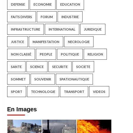
DEFENSE
ECONOMIE
EDUCATION
FAITS DIVERS
FORUM
INDUSTRIE
INFRASTRUCTURE
INTERNATIONAL
JURIDIQUE
JUSTICE
MANIFESTATION
NECROLOGIE
NON CLASSÉ
PEOPLE
POLITIQUE
RELIGION
SANTE
SCIENCE
SECURITE
SOCIETE
SOMMET
SOUVENIR
SPATIONAUTIQUE
SPORT
TECHNOLOGIE
TRANSPORT
VIDEOS
En Images