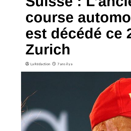
Suisse : L’anci
course automob
est décédé ce 
Zurich
La Rédaction
7 ans il y a