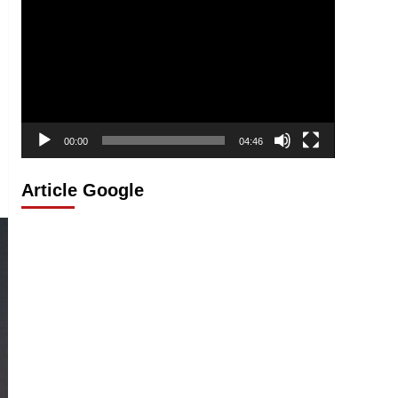
vidéo
00:00
04:46
Article Google