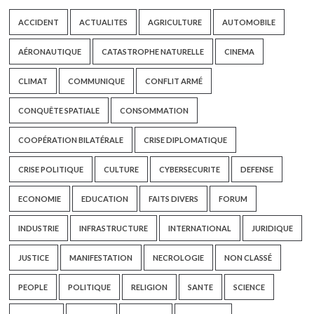
ACCIDENT
ACTUALITES
AGRICULTURE
AUTOMOBILE
AÉRONAUTIQUE
CATASTROPHE NATURELLE
CINEMA
CLIMAT
COMMUNIQUE
CONFLIT ARMÉ
CONQUÊTE SPATIALE
CONSOMMATION
COOPÉRATION BILATÉRALE
CRISE DIPLOMATIQUE
CRISE POLITIQUE
CULTURE
CYBERSECURITE
DEFENSE
ECONOMIE
EDUCATION
FAITS DIVERS
FORUM
INDUSTRIE
INFRASTRUCTURE
INTERNATIONAL
JURIDIQUE
JUSTICE
MANIFESTATION
NECROLOGIE
NON CLASSÉ
PEOPLE
POLITIQUE
RELIGION
SANTE
SCIENCE