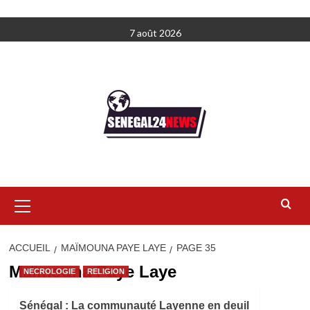
Aller
7 août 2026
au
contenu
Menu
principal
ACCUEIL
MAÏMOUNA PAYE LAYE
PAGE 35
Maïmouna Paye Laye
NECROLOGIE
RELIGION
Sénégal : La communauté Layenne en deuil