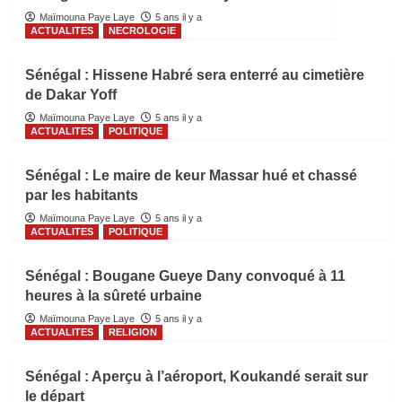
Maïmouna Paye Laye
5 ans il y a
ACTUALITES
NECROLOGIE
Sénégal : Hissene Habré sera enterré au cimetière
de Dakar Yoff
Maïmouna Paye Laye
5 ans il y a
ACTUALITES
POLITIQUE
Sénégal : Le maire de keur Massar hué et chassé
par les habitants
Maïmouna Paye Laye
5 ans il y a
ACTUALITES
POLITIQUE
Sénégal : Bougane Gueye Dany convoqué à 11
heures à la sûreté urbaine
Maïmouna Paye Laye
5 ans il y a
ACTUALITES
RELIGION
Sénégal : Aperçu à l’aéroport, Koukandé serait sur
le départ