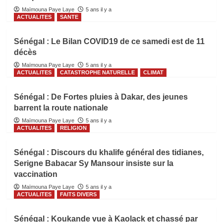
Maïmouna Paye Laye
5 ans il y a
ACTUALITES
SANTE
Sénégal : Le Bilan COVID19 de ce samedi est de 11
décès
Maïmouna Paye Laye
5 ans il y a
ACTUALITES
CATASTROPHE NATURELLE
CLIMAT
Sénégal : De Fortes pluies à Dakar, des jeunes
barrent la route nationale
Maïmouna Paye Laye
5 ans il y a
ACTUALITES
RELIGION
Sénégal : Discours du khalife général des tidianes,
Serigne Babacar Sy Mansour insiste sur la
vaccination
Maïmouna Paye Laye
5 ans il y a
ACTUALITES
FAITS DIVERS
Sénégal : Koukande vue à Kaolack et chassé par