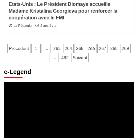
Etats-Unis : Le Président Diomaye accueille
Madame Kristalina Georgieva pour renforcer la
coopération avec le FMI
La Rédaction
2 ans il y a
Pagination
…
266
Précédent
1
263
264
265
267
268
269
des
…
492
Suivant
publications
e-Legend
Lecteur
vidéo