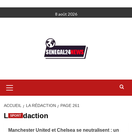
Aller
8 août 2026
au
contenu
Menu
principal
ACCUEIL
LA RÉDACTION
PAGE 261
La Rédaction
SPORT
Manchester United et Chelsea se neutralisent : un