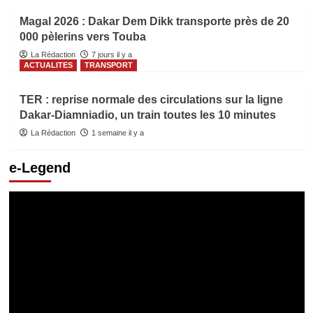
Magal 2026 : Dakar Dem Dikk transporte près de 20
000 pèlerins vers Touba
La Rédaction
7 jours il y a
ACTUALITES
TRANSPORT
TER : reprise normale des circulations sur la ligne
Dakar-Diamniadio, un train toutes les 10 minutes
La Rédaction
1 semaine il y a
e-Legend
Lecteur
vidéo