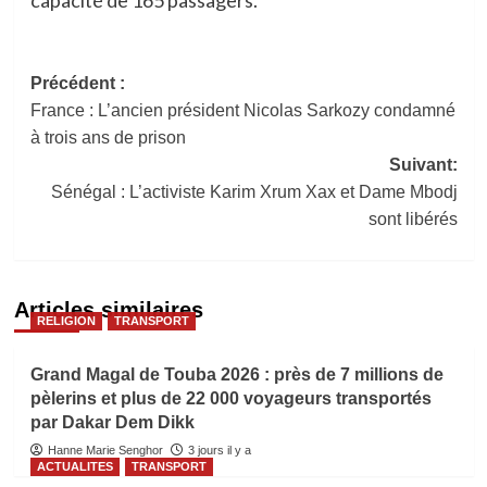
Navigation
Précédent :
France : L’ancien président Nicolas Sarkozy condamné
d’article
à trois ans de prison
Suivant:
Sénégal : L’activiste Karim Xrum Xax et Dame Mbodj
sont libérés
Articles similaires
RELIGION
TRANSPORT
Grand Magal de Touba 2026 : près de 7 millions de
pèlerins et plus de 22 000 voyageurs transportés
par Dakar Dem Dikk
Hanne Marie Senghor
3 jours il y a
ACTUALITES
TRANSPORT