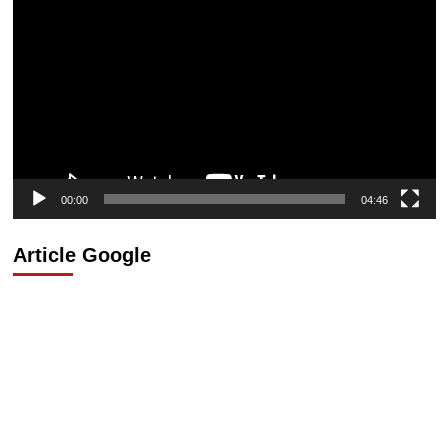
vidéo
00:00
04:46
Article Google