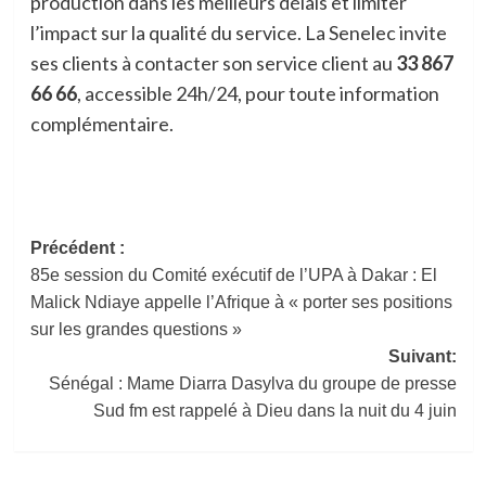
production dans les meilleurs délais et limiter
l’impact sur la qualité du service. La Senelec invite
ses clients à contacter son service client au
33 867
66 66
, accessible 24h/24, pour toute information
complémentaire.
Navigation
Précédent :
85e session du Comité exécutif de l’UPA à Dakar : El
d’article
Malick Ndiaye appelle l’Afrique à « porter ses positions
sur les grandes questions »
Suivant:
Sénégal : Mame Diarra Dasylva du groupe de presse
Sud fm est rappelé à Dieu dans la nuit du 4 juin