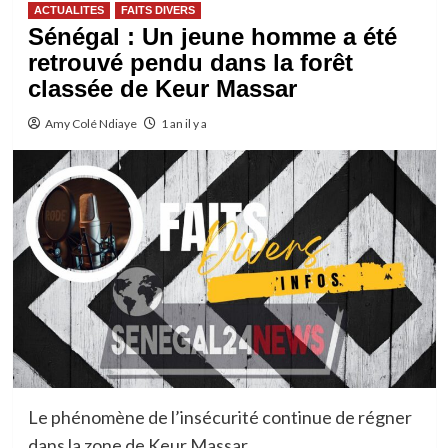
ACTUALITES
FAITS DIVERS
Sénégal : Un jeune homme a été
retrouvé pendu dans la forêt
classée de Keur Massar
Amy Colé Ndiaye
1 an il y a
Le phénomène de l’insécurité continue de régner
dans la zone de Keur Massar.