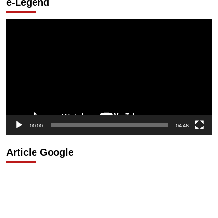
e-Legend
Lecteur
vidéo
00:00
04:46
Article Google