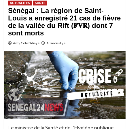
ACTUALITES
SANTE
Sénégal : La région de Saint-
Louis a enregistré 21 cas de fièvre
de la vallée du Rift (𝐅𝐕𝐑) dont 7
sont morts
Amy Colé Ndiaye
10 mois il y a
Le ministre de la Santé et de l’Hygiène publique,