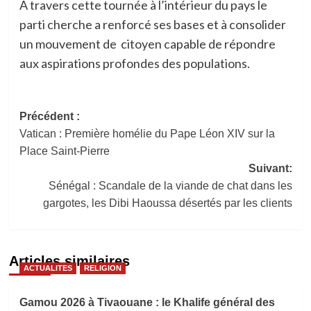
A travers cette tournée à l’intérieur du pays le
parti cherche a renforcé ses bases et à consolider
un mouvement de
citoyen capable de répondre
aux aspirations profondes des populations.
Navigation
Précédent :
Vatican : Première homélie du Pape Léon XIV sur la
d’article
Place Saint-Pierre
Suivant:
Sénégal : Scandale de la viande de chat dans les
gargotes, les Dibi Haoussa désertés par les clients
Articles similaires
ACTUALITES
RELIGION
Gamou 2026 à Tivaouane : le Khalife général des