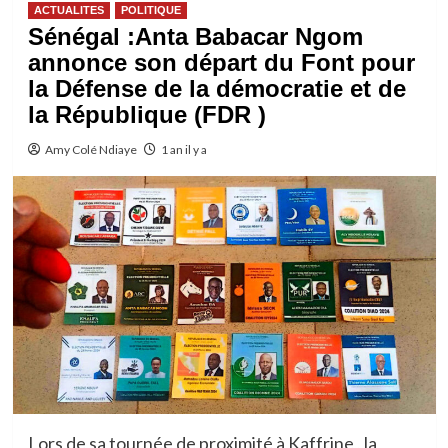
ACTUALITES
POLITIQUE
Sénégal :Anta Babacar Ngom
annonce son départ du Font pour
la Défense de la démocratie et de
la République (FDR )
Amy Colé Ndiaye
1 an il y a
Lors de sa tournée de proximité à Kaffrine , la