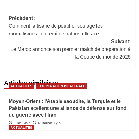
Navigation
Précédent :
Comment la tisane de peuplier soulage les
d’article
rhumatismes : un remède naturel efficace.
Suivant:
Le Maroc annonce son premier match de préparation à
la Coupe du monde 2026
Articles similaires
ACTUALITES
COOPÉRATION BILATÉRALE
Moyen-Orient : l’Arabie saoudite, la Turquie et le
Pakistan scellent une alliance de défense sur fond
de guerre avec l’Iran
Jules Diouf
13 heures il y a
ACTUALITES