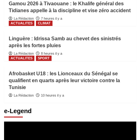
Gamou 2026 à Tivaouane : le Khalife général des
Tidianes appelle à la discipline et vise zéro accident
La Rédaction
7 heures il y a
ACTUALITES
CLIMAT
Linguère : Idrissa Samb au chevet des sinistrés
après les fortes pluies
La Rédaction
8 heures il y a
ACTUALITES
SPORT
Afrobasket U18 : les Lionceaux du Sénégal se
qualifient en quarts après leur victoire contre la
Tunisie
La Rédaction
10 heures il y a
e-Legend
Lecteur
vidéo