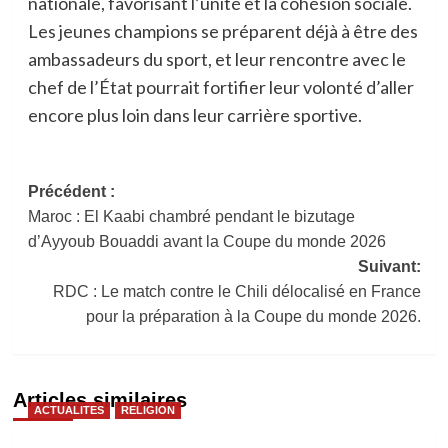
nationale, favorisant l’unité et la cohésion sociale.
Les jeunes champions se préparent déjà à être des
ambassadeurs du sport, et leur rencontre avec le
chef de l’État pourrait fortifier leur volonté d’aller
encore plus loin dans leur carrière sportive.
Navigation
Précédent :
Maroc : El Kaabi chambré pendant le bizutage
d’article
d’Ayyoub Bouaddi avant la Coupe du monde 2026
Suivant:
RDC : Le match contre le Chili délocalisé en France
pour la préparation à la Coupe du monde 2026.
Articles similaires
ACTUALITES
RELIGION