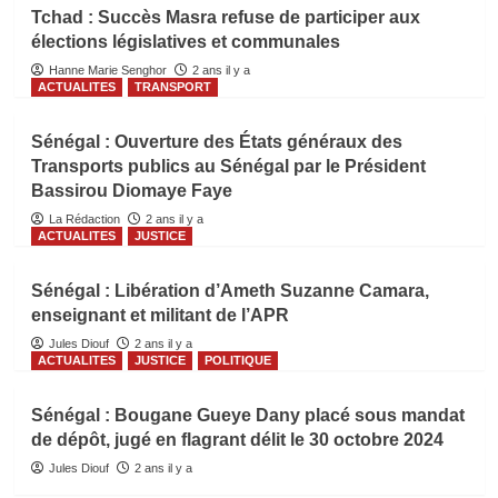
Tchad : Succès Masra refuse de participer aux
élections législatives et communales
Hanne Marie Senghor
2 ans il y a
ACTUALITES
TRANSPORT
Sénégal : Ouverture des États généraux des
Transports publics au Sénégal par le Président
Bassirou Diomaye Faye
La Rédaction
2 ans il y a
ACTUALITES
JUSTICE
Sénégal : Libération d’Ameth Suzanne Camara,
enseignant et militant de l’APR
Jules Diouf
2 ans il y a
ACTUALITES
JUSTICE
POLITIQUE
Sénégal : Bougane Gueye Dany placé sous mandat
de dépôt, jugé en flagrant délit le 30 octobre 2024
Jules Diouf
2 ans il y a