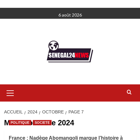
Aller
6 août 2026
au
contenu
Menu
principal
ACCUEIL
2024
OCTOBRE
PAGE 7
Mois :
octobre 2024
POLITIQUE
SOCIETE
France : Nadège Abomangoli marque l’histoire à