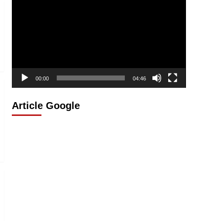
vidéo
00:00
04:46
Article Google