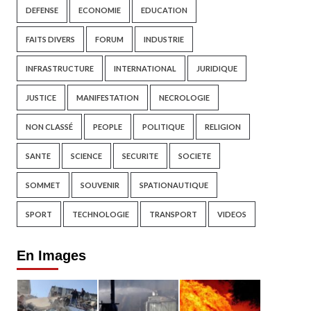
DEFENSE
ECONOMIE
EDUCATION
FAITS DIVERS
FORUM
INDUSTRIE
INFRASTRUCTURE
INTERNATIONAL
JURIDIQUE
JUSTICE
MANIFESTATION
NECROLOGIE
NON CLASSÉ
PEOPLE
POLITIQUE
RELIGION
SANTE
SCIENCE
SECURITE
SOCIETE
SOMMET
SOUVENIR
SPATIONAUTIQUE
SPORT
TECHNOLOGIE
TRANSPORT
VIDEOS
En Images