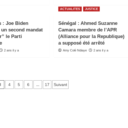
ACTUALITES
JUSTICE
s : Joe Biden
Sénégal : Ahmed Suzanne
à un second mandat
Camara membre de l’APR
” le Parti
(Alliance pour la Republique)
e
a supposé été arrêté
2 ans il y a
Amy Colé Ndiaye
2 ans il y a
3
…
4
5
6
17
Suivant
ns