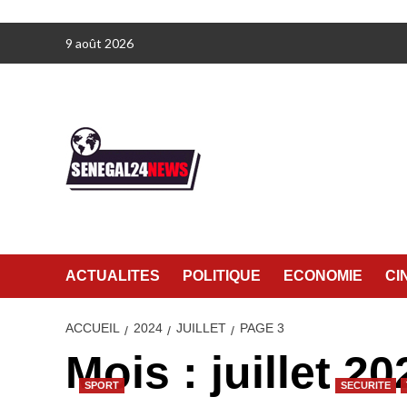
Aller
9 août 2026
au
contenu
ACTUALITES
POLITIQUE
ECONOMIE
CI
ACCUEIL
2024
JUILLET
PAGE 3
Mois :
juillet 20
SPORT
SECURITE