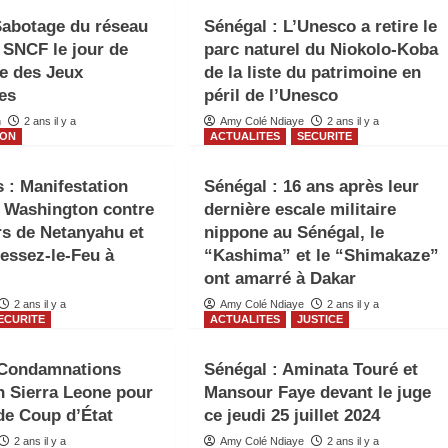
Sabotage du réseau
Sénégal : L’Unesco a retire le
 SNCF le jour de
parc naturel du Niokolo-Koba
re des Jeux
de la liste du patrimoine en
es
péril de l’Unesco
n
2 ans il y a
Amy Colé Ndiaye
2 ans il y a
ION
ACTUALITES
SECURITE
s : Manifestation
Sénégal : 16 ans après leur
 Washington contre
dernière escale militaire
rs de Netanyahu et
nippone au Sénégal, le
essez-le-Feu à
“Kashima” et le “Shimakaze”
ont amarré à Dakar
2 ans il y a
Amy Colé Ndiaye
2 ans il y a
ECURITE
ACTUALITES
JUSTICE
 Condamnations
Sénégal : Aminata Touré et
n Sierra Leone pour
Mansour Faye devant le juge
 de Coup d’État
ce jeudi 25 juillet 2024
2 ans il y a
Amy Colé Ndiaye
2 ans il y a