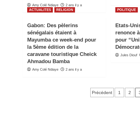
Amy Colé Ndiaye
2 ans il y a
ACTUALITES
RELIGION
POLITIQUE
Gabon: Des pèlerins
Etats-Uni
sénégalais étaient à
renonce 
Mayumba ce week-end pour
pour “Unir
la 5ème édition de la
Démocrat
caravane touristique Cheick
Jules Diouf
Ahmadou Bamba
Amy Colé Ndiaye
2 ans il y a
Pagination
Précédent
1
2
des
publicatio