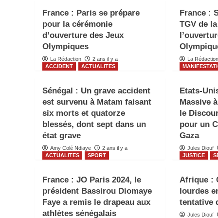
France : Paris se prépare
France : 
pour la cérémonie
TGV de la
d’ouverture des Jeux
l’ouvertu
Olympiques
Olympiqu
La Rédaction
2 ans il y a
La Rédactio
ACCIDENT
ACTUALITES
MANIFESTAT
Sénégal : Un grave accident
Etats-Uni
est survenu à Matam faisant
Massive à
six morts et quatorze
le Discou
blessés, dont sept dans un
pour un C
état grave
Gaza
Amy Colé Ndiaye
2 ans il y a
Jules Diouf
ACTUALITES
SPORT
JUSTICE
S
France : JO Paris 2024, le
Afrique :
président Bassirou Diomaye
lourdes e
Faye a remis le drapeau aux
tentative
athlètes sénégalais
Jules Diouf