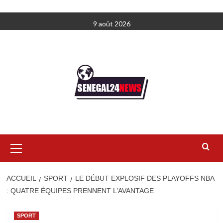
Aller
9 août 2026
au
contenu
Menu
principal
ACCUEIL
SPORT
LE DÉBUT EXPLOSIF DES PLAYOFFS NBA
: QUATRE ÉQUIPES PRENNENT L’AVANTAGE
SPORT