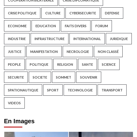
COOPÉRATION BILATÉRALE
CRISE DIPLOMATIQUE
CRISE POLITIQUE
CULTURE
CYBERSECURITE
DEFENSE
ECONOMIE
EDUCATION
FAITS DIVERS
FORUM
INDUSTRIE
INFRASTRUCTURE
INTERNATIONAL
JURIDIQUE
JUSTICE
MANIFESTATION
NECROLOGIE
NON CLASSÉ
PEOPLE
POLITIQUE
RELIGION
SANTE
SCIENCE
SECURITE
SOCIETE
SOMMET
SOUVENIR
SPATIONAUTIQUE
SPORT
TECHNOLOGIE
TRANSPORT
VIDEOS
En Images