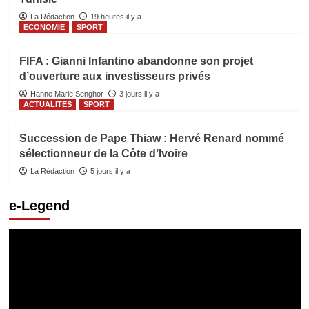
La Rédaction
19 heures il y a
ECONOMIE
SPORT
FIFA : Gianni Infantino abandonne son projet
d’ouverture aux investisseurs privés
Hanne Marie Senghor
3 jours il y a
ACTUALITES
SPORT
Succession de Pape Thiaw : Hervé Renard nommé
sélectionneur de la Côte d’Ivoire
La Rédaction
5 jours il y a
e-Legend
Lecteur
vidéo